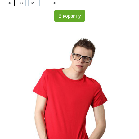
XS
S
M
L
XL
В корзину