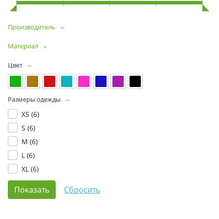
Производитель
Материал
Цвет
Размеры одежды
XS (
6
)
S (
6
)
M (
6
)
L (
6
)
XL (
6
)