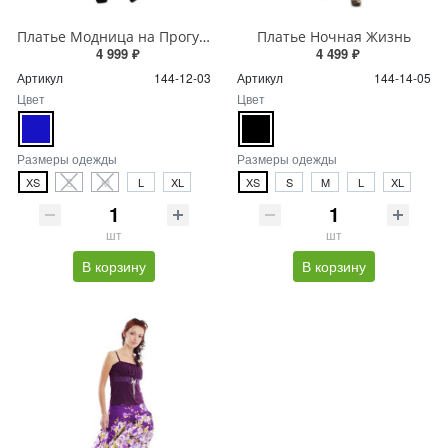
Платье Модница на Прогулке
Платье Ночная Жизнь
4 999 ₽
4 499 ₽
Артикул
144-12-03
Артикул
144-14-05
Цвет
Цвет
Размеры одежды
Размеры одежды
XS
S
M
L
XL
XS
S
M
L
XL
шт
шт
В корзину
В корзину