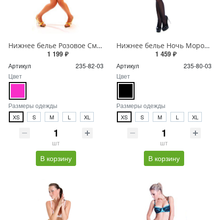
Нижнее белье Розовое Смущенье
Нижнее белье Ночь Морозных Узоров
1 199 ₽
1 459 ₽
Артикул
235-82-03
Артикул
235-80-03
Цвет
Цвет
Размеры одежды
Размеры одежды
XS
S
M
L
XL
XS
S
M
L
XL
шт
шт
В корзину
В корзину