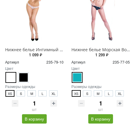
Нижнее белье Интимный Вечер
Нижнее белье Морская Волна
1 099 ₽
1 299 ₽
Артикул
235-79-10
Артикул
235-77-05
Цвет
Цвет
Размеры одежды
Размеры одежды
XS
S
M
L
XL
XS
S
M
L
XL
шт
шт
В корзину
В корзину