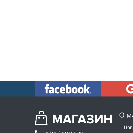
О м
Нов